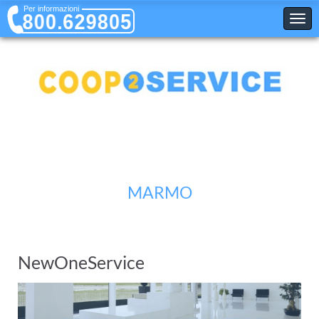
Per informazioni
800.629805
HOME
»
PULIZIE
» MARMO
MARMO
NewOneService